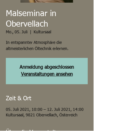
Malseminar in
Obervellach
Mo., 05. Juli
  |  
Kultursaal
In entspannter Atmosphäre die
altmeisterlichen Öltechnik erlernen.
Anmeldung abgeschlossen
Veranstaltungen ansehen
Zeit & Ort
05. Juli 2021, 10:00 – 12. Juli 2021, 14:00
Kultursaal, 9821 Obervellach, Österreich