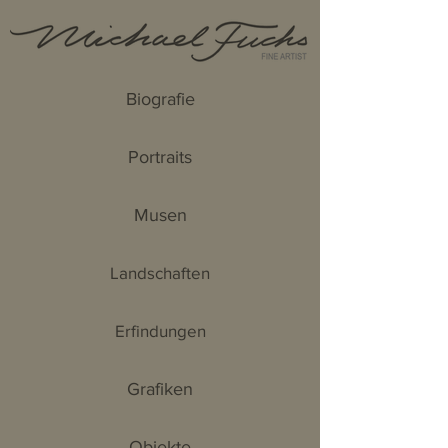
Biografie
Portraits
Musen
Landschaften
Erfindungen
Grafiken
Objekte